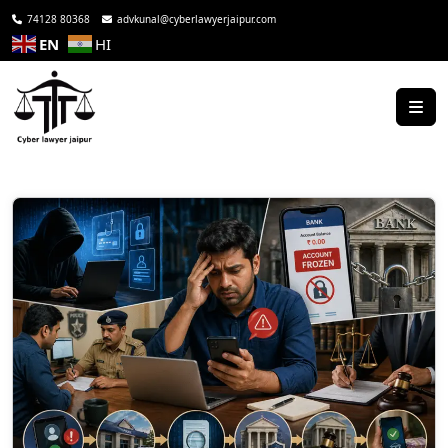
74128 80368
advkunal@cyberlawyerjaipur.com
EN
HI