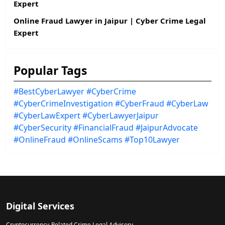
Expert
Online Fraud Lawyer in Jaipur | Cyber Crime Legal
Expert
Popular Tags
#BestCyberLawyer
#CyberCrime
#CyberCrimeInvestigation
#CyberFraud
#CyberLaw
#CyberLawExpert
#CyberLawyerJaipur
#CyberSecurity
#FinancialFraud
#JaipurAdvocate
#OnlineFraud
#OnlineScams
#Top10Lawyer
Digital Services
Cryptocurrency-Related Crime Legal Advisory